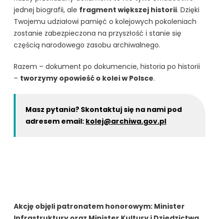
jednej biografii, ale
fragment większej historii
. Dzięki
Twojemu udziałowi pamięć o kolejowych pokoleniach
zostanie zabezpieczona na przyszłość i stanie się
częścią narodowego zasobu archiwalnego.
Razem – dokument po dokumencie, historia po historii
–
tworzymy opowieść o kolei w Polsce
.
Masz pytania? Skontaktuj się na nami pod
adresem email:
kolej@archiwa.gov.pl
Akcję objęli patronatem honorowym: Minister
Infrastruktury oraz Minister Kultury i Dziedzictwa