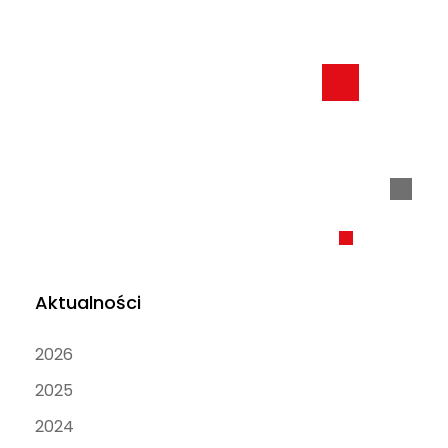
Odporność cyfrowa
Pamięć Kolejowych Pokoleń
Dla instytucji i firm
Aktualności
2026
2025
2024