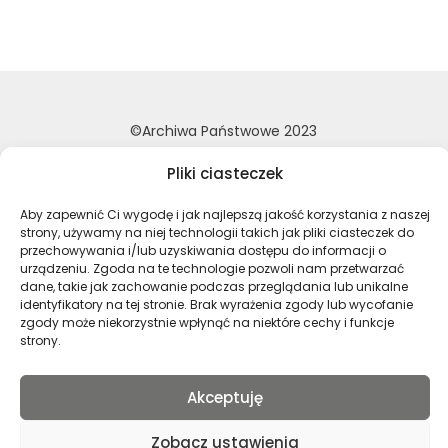
©Archiwa Państwowe 2023
Wykonanie:
nFinity.pl
Pliki ciasteczek
Deklaracja dostępności
Aby zapewnić Ci wygodę i jak najlepszą jakość korzystania z naszej
Polityka prywatności
strony, używamy na niej technologii takich jak pliki ciasteczek do
Mapa strony
przechowywania i/lub uzyskiwania dostępu do informacji o
urządzeniu. Zgoda na te technologie pozwoli nam przetwarzać
dane, takie jak zachowanie podczas przeglądania lub unikalne
identyfikatory na tej stronie. Brak wyrażenia zgody lub wycofanie
Profil Archiwa Państwowe w serwi
Profil Archiwa Państwowe w
Profil Archiwa Państ
Profil Archiwa 
zgody może niekorzystnie wpłynąć na niektóre cechy i funkcje
strony.
Polski
Akceptuję
Zobacz ustawienia