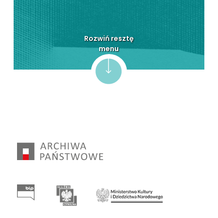
Inwestycje budowlane
Rozwiń resztę
menu
Archiwum Pandemii
Programy międzynarodowe
Europejskie Colloquia Archiwalne
Archiwum Dokumentów
Elektronicznych
ZoSIA