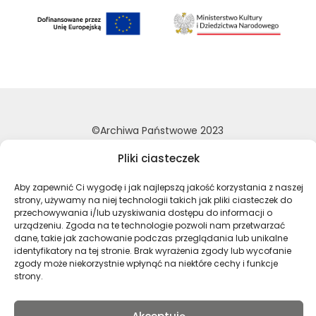
©Archiwa Państwowe 2023
Wykonanie:
nFinity.pl
Pliki ciasteczek
Deklaracja dostępności
Aby zapewnić Ci wygodę i jak najlepszą jakość korzystania z naszej
Polityka prywatności
strony, używamy na niej technologii takich jak pliki ciasteczek do
Mapa strony
przechowywania i/lub uzyskiwania dostępu do informacji o
urządzeniu. Zgoda na te technologie pozwoli nam przetwarzać
dane, takie jak zachowanie podczas przeglądania lub unikalne
identyfikatory na tej stronie. Brak wyrażenia zgody lub wycofanie
Profil Archiwa Państwowe w serwi
Profil Archiwa Państwowe w
Profil Archiwa Państ
Profil Archiwa 
zgody może niekorzystnie wpłynąć na niektóre cechy i funkcje
strony.
Polski
English
(
Angielski
)
Русский
(
Rosyjski
)