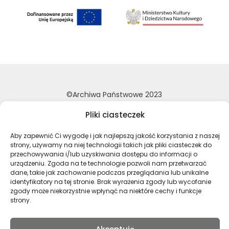
©Archiwa Państwowe 2023
Wykonanie:
nFinity.pl
Pliki ciasteczek
Deklaracja dostępności
Aby zapewnić Ci wygodę i jak najlepszą jakość korzystania z naszej
Polityka prywatności
strony, używamy na niej technologii takich jak pliki ciasteczek do
Mapa strony
przechowywania i/lub uzyskiwania dostępu do informacji o
urządzeniu. Zgoda na te technologie pozwoli nam przetwarzać
dane, takie jak zachowanie podczas przeglądania lub unikalne
identyfikatory na tej stronie. Brak wyrażenia zgody lub wycofanie
Profil Archiwa Państwowe w serwi
Profil Archiwa Państwowe w
Profil Archiwa Państ
Profil Archiwa 
zgody może niekorzystnie wpłynąć na niektóre cechy i funkcje
strony.
Polski
English
(
Angielski
)
Русский
(
Rosyjski
)