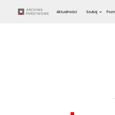
Przejdź
Wyszukiwarka
do
Aktualności
Szukaj
Pozn
treści